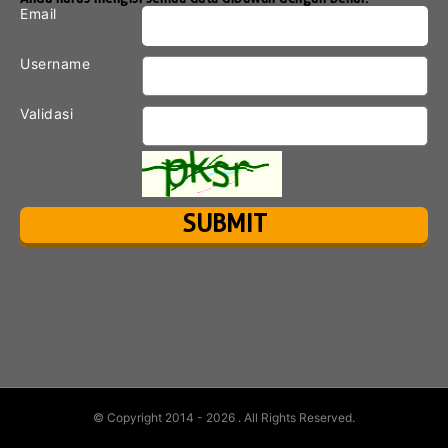
Email
Username
Validasi
© Copyright 2014 - 2026
. All Rights Reserved.